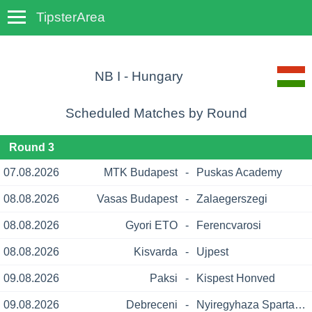
TipsterArea
TempoTips
NB I - Hungary
Scheduled Matches by Round
Round 3
07.08.2026
MTK Budapest
-
Puskas Academy
08.08.2026
Vasas Budapest
-
Zalaegerszegi
08.08.2026
Gyori ETO
-
Ferencvarosi
08.08.2026
Kisvarda
-
Ujpest
09.08.2026
Paksi
-
Kispest Honved
09.08.2026
Debreceni
-
Nyiregyhaza Spartacus