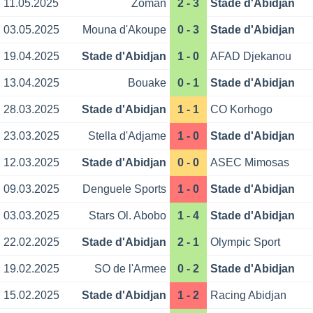
11.05.2025
Zoman
2 - 3
Stade d'Abidjan
03.05.2025
Mouna d'Akoupe
0 - 3
Stade d'Abidjan
19.04.2025
Stade d'Abidjan
1 - 0
AFAD Djekanou
13.04.2025
Bouake
0 - 1
Stade d'Abidjan
28.03.2025
Stade d'Abidjan
1 - 1
CO Korhogo
23.03.2025
Stella d'Adjame
1 - 0
Stade d'Abidjan
12.03.2025
Stade d'Abidjan
0 - 0
ASEC Mimosas
09.03.2025
Denguele Sports
1 - 0
Stade d'Abidjan
03.03.2025
Stars Ol. Abobo
1 - 4
Stade d'Abidjan
22.02.2025
Stade d'Abidjan
2 - 1
Olympic Sport
19.02.2025
SO de l'Armee
0 - 2
Stade d'Abidjan
15.02.2025
Stade d'Abidjan
1 - 2
Racing Abidjan