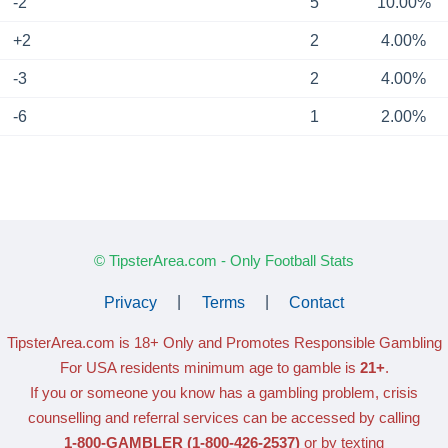
-2
5
10.00%
+2
2
4.00%
-3
2
4.00%
-6
1
2.00%
© TipsterArea.com - Only Football Stats
Privacy
|
Terms
|
Contact
TipsterArea.com is 18+ Only
and Promotes Responsible Gambling
For USA residents minimum age to gamble is
21+
.
If you or someone you know has a gambling problem, crisis
counselling and referral services can be accessed by calling
1-800-GAMBLER
(1-800-426-2537)
or by texting