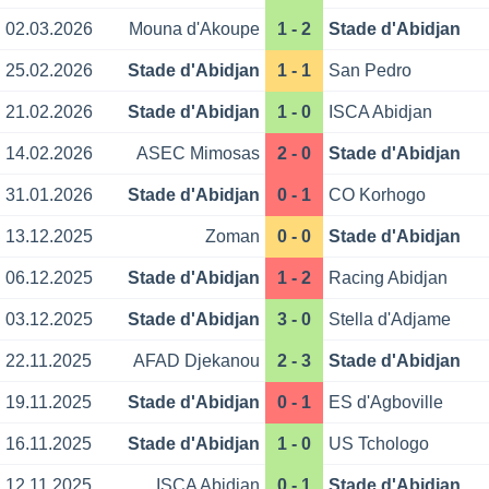
02.03.2026
Mouna d'Akoupe
1 - 2
Stade d'Abidjan
25.02.2026
Stade d'Abidjan
1 - 1
San Pedro
21.02.2026
Stade d'Abidjan
1 - 0
ISCA Abidjan
14.02.2026
ASEC Mimosas
2 - 0
Stade d'Abidjan
31.01.2026
Stade d'Abidjan
0 - 1
CO Korhogo
13.12.2025
Zoman
0 - 0
Stade d'Abidjan
06.12.2025
Stade d'Abidjan
1 - 2
Racing Abidjan
03.12.2025
Stade d'Abidjan
3 - 0
Stella d'Adjame
22.11.2025
AFAD Djekanou
2 - 3
Stade d'Abidjan
19.11.2025
Stade d'Abidjan
0 - 1
ES d'Agboville
16.11.2025
Stade d'Abidjan
1 - 0
US Tchologo
12.11.2025
ISCA Abidjan
0 - 1
Stade d'Abidjan