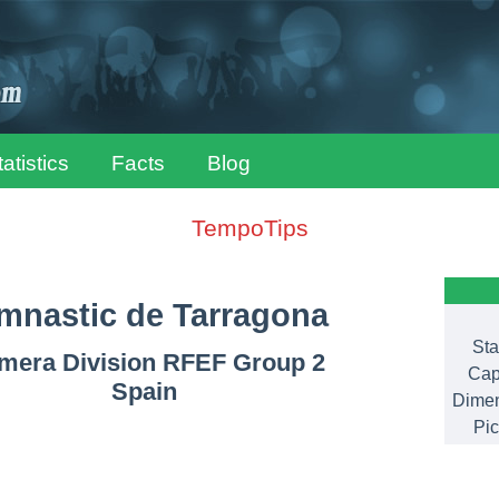
tatistics
Facts
Blog
TempoTips
mnastic de Tarragona
Sta
imera Division RFEF Group 2
Cap
Spain
Dimen
Pic