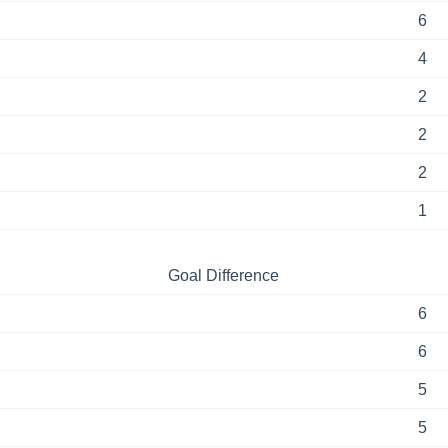
6
4
2
2
2
1
Goal Difference
6
6
5
5