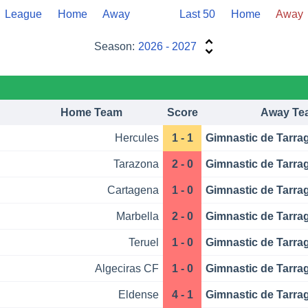
League
Home
Away
Last 50
Home
Away
Season:
2026 - 2027
Home Team
Score
Away Te
Hercules
1 - 1
Gimnastic de Tarra
Tarazona
2 - 0
Gimnastic de Tarra
Cartagena
1 - 0
Gimnastic de Tarra
Marbella
2 - 0
Gimnastic de Tarra
Teruel
1 - 0
Gimnastic de Tarra
Algeciras CF
1 - 0
Gimnastic de Tarra
Eldense
4 - 1
Gimnastic de Tarra