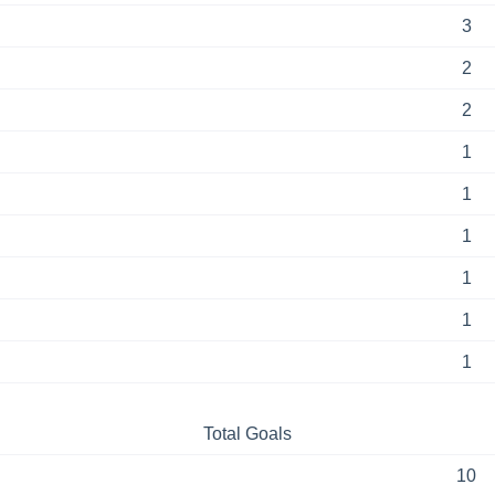
3
2
2
1
1
1
1
1
1
Total Goals
10