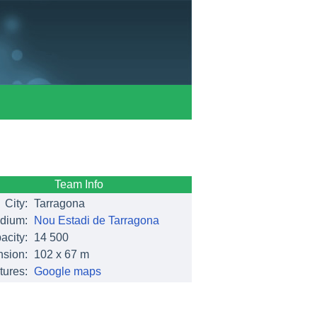
Team Info
City:
Tarragona
dium:
Nou Estadi de Tarragona
acity:
14 500
sion:
102 x 67 m
tures:
Google maps