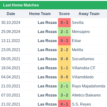
Last Home Matches
Date
Home Team
Score
Away Team
30.10.2024
Las Rozas
0 - 3
Sevilla
25.09.2024
Las Rozas
2 - 1
Mensajero
13.11.2022
Las Rozas
0 - 3
Eibar
23.05.2021
Las Rozas
2 - 2
Melilla
09.05.2021
Las Rozas
0 - 0
Socuellamos
18.04.2021
Las Rozas
1 - 1
Villarrubia CF
04.04.2021
Las Rozas
0 - 0
Villarrobledo
21.03.2021
Las Rozas
2 - 1
Rayo Majadahonda
07.03.2021
Las Rozas
3 - 2
Atletico Baleares
21.02.2021
Las Rozas
0 - 1
S.S. Reyes