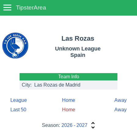
TipsterArea
TempoTips
Las Rozas
Unknown League
Spain
Team Info
City:
Las Rozas de Madrid
League
Home
Away
Last 50
Home
Away
Season:
2026 - 2027