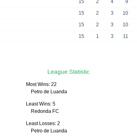
15
2
4
9
15
2
3
10
15
2
3
10
15
1
3
11
League Statistic
Most Wins: 22
Petro de Luanda
Least Wins: 5
Redonda FC
Least Losses: 2
Petro de Luanda