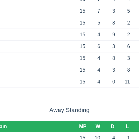
15
7
3
5
15
5
8
2
15
4
9
2
15
6
3
6
15
4
8
3
15
4
3
8
15
4
0
11
Away Standing
eam
MP
W
D
L
15
10
4
1