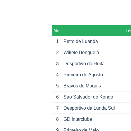
№
T
1
Petro de Luanda
2
Wiliete Benguela
3
Desportivo da Huila
4
Primeiro de Agosto
5
Bravos do Maquis
6
Sao Salvador do Kongo
7
Desportivo da Lunda Sul
8
GD Interclube
9
Primeiro de Maio