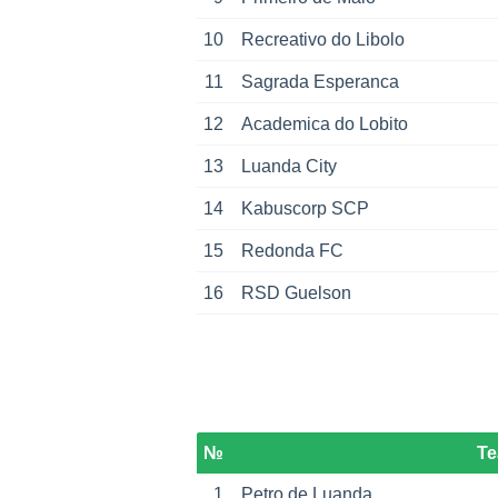
10
Recreativo do Libolo
11
Sagrada Esperanca
12
Academica do Lobito
13
Luanda City
14
Kabuscorp SCP
15
Redonda FC
16
RSD Guelson
№
T
1
Petro de Luanda