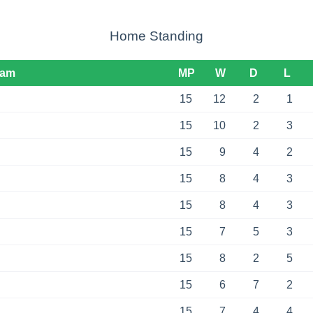
Home Standing
eam
MP
W
D
L
15
12
2
1
15
10
2
3
15
9
4
2
15
8
4
3
15
8
4
3
15
7
5
3
15
8
2
5
15
6
7
2
15
7
4
4