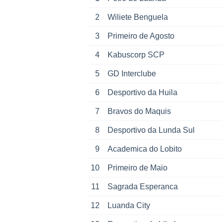
2
Wiliete Benguela
3
Primeiro de Agosto
4
Kabuscorp SCP
5
GD Interclube
6
Desportivo da Huila
7
Bravos do Maquis
8
Desportivo da Lunda Sul
9
Academica do Lobito
10
Primeiro de Maio
11
Sagrada Esperanca
12
Luanda City