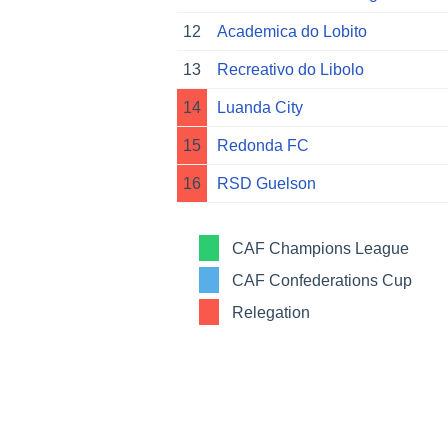
12
Academica do Lobito
13
Recreativo do Libolo
14
Luanda City
15
Redonda FC
16
RSD Guelson
CAF Champions League
CAF Confederations Cup
Relegation