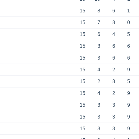
15
8
6
1
15
7
8
0
15
6
4
5
15
3
6
6
15
3
6
6
15
4
2
9
15
2
8
5
15
4
2
9
15
3
3
9
15
3
3
9
15
3
3
9