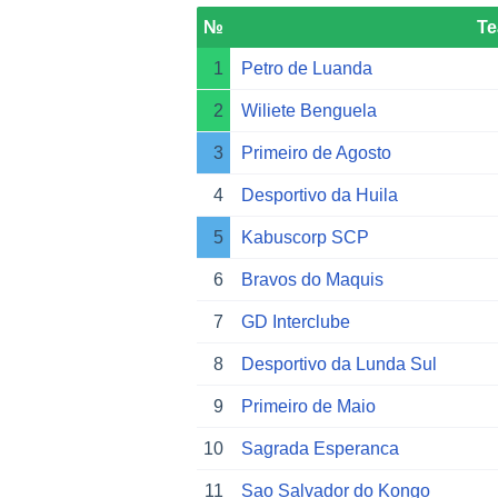
№
T
1
Petro de Luanda
2
Wiliete Benguela
3
Primeiro de Agosto
4
Desportivo da Huila
5
Kabuscorp SCP
6
Bravos do Maquis
7
GD Interclube
8
Desportivo da Lunda Sul
9
Primeiro de Maio
10
Sagrada Esperanca
11
Sao Salvador do Kongo