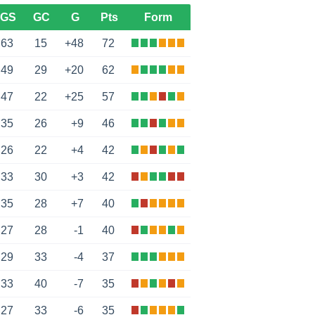
GS
GC
G
Pts
Form
63
15
+48
72
49
29
+20
62
47
22
+25
57
35
26
+9
46
26
22
+4
42
33
30
+3
42
35
28
+7
40
27
28
-1
40
29
33
-4
37
33
40
-7
35
27
33
-6
35