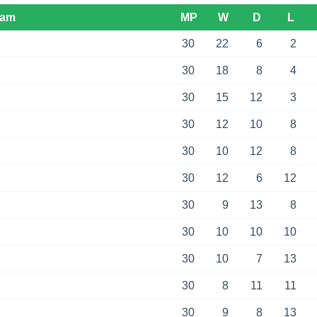
eam
MP
W
D
L
30
22
6
2
30
18
8
4
30
15
12
3
30
12
10
8
30
10
12
8
30
12
6
12
30
9
13
8
30
10
10
10
30
10
7
13
30
8
11
11
30
9
8
13